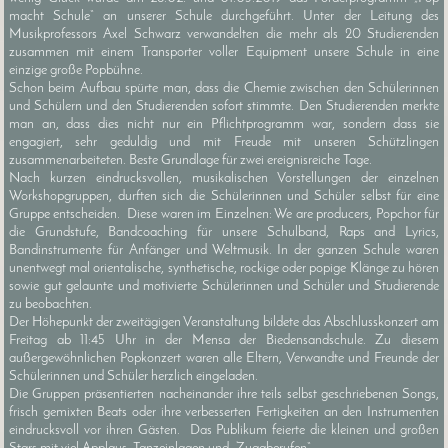
macht Schule“ an unserer Schule durchgeführt. Unter der Leitung des
Musikprofessors Axel Schwarz verwandelten die mehr als 20 Studierenden
zusammen mit einem Transporter voller Equipment unsere Schule in eine
einzige große Popbühne.
Schon beim Aufbau spürte man, dass die Chemie zwischen den Schülerinnen
und Schülern und den Studierenden sofort stimmte. Den Studierenden merkte
man an, dass dies nicht nur ein Pflichtprogramm war, sondern dass sie
engagiert, sehr geduldig und mit Freude mit unseren Schützlingen
zusammenarbeiteten. Beste Grundlage für zwei ereignisreiche Tage.
Nach kurzen eindrucksvollen, musikalischen Vorstellungen der einzelnen
Workshopgruppen, durften sich die Schülerinnen und Schüler selbst für eine
Gruppe entscheiden. Diese waren im Einzelnen: We are producers, Popchor für
die Grundstufe, Bandcoaching für unsere Schulband, Raps and Lyrics,
Bandinstrumente für Anfänger und Weltmusik. In der ganzen Schule waren
unentwegt mal orientalische, synthetische, rockige oder popige Klänge zu hören
sowie gut gelaunte und motivierte Schülerinnen und Schüler und Studierende
zu beobachten.
Der Höhepunkt der zweitägigen Veranstaltung bildete das Abschlusskonzert am
Freitag ab 11:45 Uhr in der Mensa der Biedensandschule. Zu diesem
außergewöhnlichen Popkonzert waren alle Eltern, Verwandte und Freunde der
Schülerinnen und Schüler herzlich eingeladen.
Die Gruppen präsentierten nacheinander ihre teils selbst geschriebenen Songs,
frisch gemixten Beats oder ihre verbesserten Fertigkeiten an den Instrumenten
eindrucksvoll vor ihren Gästen. Das Publikum feierte die kleinen und großen