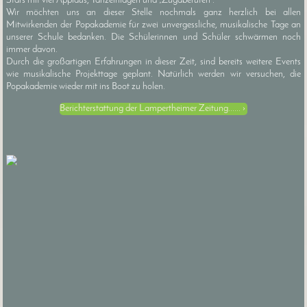
Stars mit viel Applaus, Tanzeinlagen und „Zugaberufen“.
Wir möchten uns an dieser Stelle nochmals ganz herzlich bei allen
Mitwirkenden der Popakademie für zwei unvergessliche, musikalische Tage an
unserer Schule bedanken. Die Schülerinnen und Schüler schwärmen noch
immer davon.
Durch die großartigen Erfahrungen in dieser Zeit, sind bereits weitere Events
wie musikalische Projekttage geplant. Natürlich werden wir versuchen, die
Popakademie wieder mit ins Boot zu holen.
Berichterstattung der Lampertheimer Zeitung......