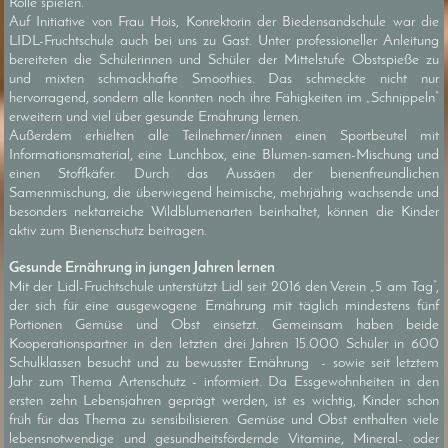
Rolle spielen.
Auf Initiative von Frau Hois, Konrektorin der Biedensandschule war die
LIDL-Fruchtschule auch bei uns zu Gast. Unter professioneller Anleitung
bereiteten die Schülerinnen und Schüler der Mittelstufe Obstspieße zu
und mixten schmackhafte Smoothies. Das schmeckte nicht nur
hervorragend, sondern alle konnten noch ihre Fähigkeiten im „Schnippeln“
erweitern und viel über gesunde Ernährung lernen.
Außerdem erhielten alle Teilnehmer/innen einen Sportbeutel mit
Informationsmaterial, eine Lunchbox, eine Blumen-samen-Mischung und
einen Stoffkäfer. Durch das Aussäen der bienenfreundlichen
Samenmischung, die überwiegend heimische, mehrjährig wachsende und
besonders nektarreiche Wildblumenarten beinhaltet, können die Kinder
aktiv zum Bienenschutz beitragen.
Gesunde Ernährung in jungen Jahren lernen
Mit der Lidl-Fruchtschule unterstützt Lidl seit 2016 den Verein „5 am Tag“,
der sich für eine ausgewogene Ernährung mit täglich mindestens fünf
Portionen Gemüse und Obst einsetzt. Gemeinsam haben beide
Kooperationspartner in den letzten drei Jahren 15.000 Schüler in 600
Schulklassen besucht und zu bewusster Ernährung - sowie seit letztem
Jahr zum Thema Artenschutz - informiert. Da Essgewohnheiten in den
ersten zehn Lebensjahren geprägt werden, ist es wichtig, Kinder schon
früh für das Thema zu sensibilisieren. Gemüse und Obst enthalten viele
lebensnotwendige und gesundheitsfördernde Vitamine, Mineral- oder